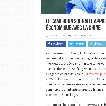
Le Cameroun souhaite appr
économique avec la Chine
on
May 8, 2026
Comments Off
Le
Cameroun
Facebook
Twitter
LinkedIn
souhaite
approfondir
sa
CamerounOnline.ORG |
Le Cameroun souha
coopération
commercial
partenariat économique de longue date avec 
et
économiqu
interview accordée par le ministre camerouna
avec
Planification et de l’Aménagement du territ
la
Chine
à l’agence de presse Xinhua.
L’interview, pub
2026
, met en avant la manière dont le Came
comme un partenaire stratégique fiable dan
commerce, des infrastructures, du finance
économique plus large.
Le moment choisi pour cette interview est sig