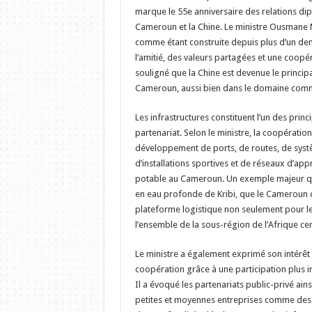
marque le 55e anniversaire des relations dip
Cameroun et la Chine. Le ministre Ousmane Me
comme étant construite depuis plus d’un dem
l’amitié, des valeurs partagées et une coopér
souligné que la Chine est devenue le principa
Cameroun, aussi bien dans le domaine comme
Les infrastructures constituent l’un des prin
partenariat. Selon le ministre, la coopératio
développement de ports, de routes, de syst
d’installations sportives et de réseaux d’ap
potable au Cameroun. Un exemple majeur qu’i
en eau profonde de Kribi, que le Cameroun
plateforme logistique non seulement pour le
l’ensemble de la sous-région de l’Afrique cen
Le ministre a également exprimé son intérêt
coopération grâce à une participation plus i
Il a évoqué les partenariats public-privé ains
petites et moyennes entreprises comme de