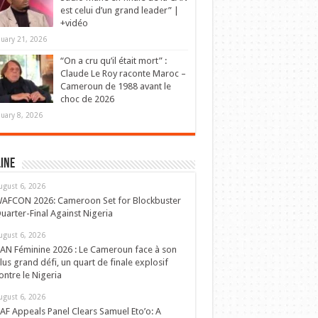
est celui d’un grand leader” |
+vidéo
nuary 21, 2026
“On a cru qu’il était mort” :
Claude Le Roy raconte Maroc –
Cameroun de 1988 avant le
choc de 2026
nuary 8, 2026
ine
ugust 6, 2026
AFCON 2026: Cameroon Set for Blockbuster
uarter-Final Against Nigeria
ugust 6, 2026
AN Féminine 2026 : Le Cameroun face à son
lus grand défi, un quart de finale explosif
ontre le Nigeria
ugust 6, 2026
AF Appeals Panel Clears Samuel Eto’o: A