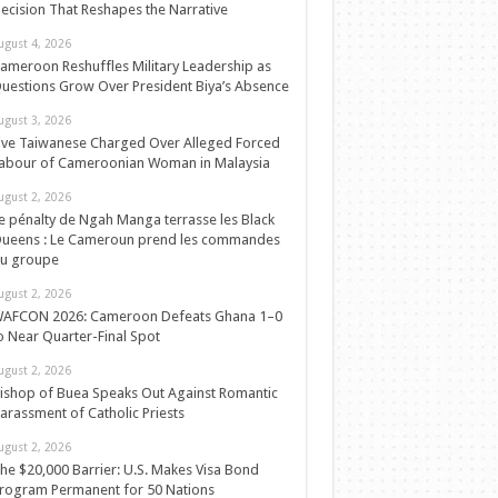
ecision That Reshapes the Narrative
ugust 4, 2026
ameroon Reshuffles Military Leadership as
uestions Grow Over President Biya’s Absence
ugust 3, 2026
ive Taiwanese Charged Over Alleged Forced
abour of Cameroonian Woman in Malaysia
ugust 2, 2026
e pénalty de Ngah Manga terrasse les Black
ueens : Le Cameroun prend les commandes
u groupe
ugust 2, 2026
AFCON 2026: Cameroon Defeats Ghana 1–0
o Near Quarter-Final Spot
ugust 2, 2026
ishop of Buea Speaks Out Against Romantic
arassment of Catholic Priests
ugust 2, 2026
he $20,000 Barrier: U.S. Makes Visa Bond
rogram Permanent for 50 Nations