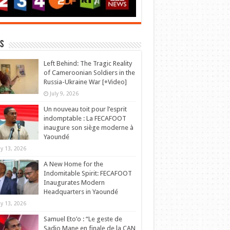
s
Left Behind: The Tragic Reality
of Cameroonian Soldiers in the
Russia-Ukraine War [+Video]
July 9, 2026
Un nouveau toit pour l’esprit
indomptable : La FECAFOOT
inaugure son siège moderne à
Yaoundé
y 13, 2026
A New Home for the
Indomitable Spirit: FECAFOOT
Inaugurates Modern
Headquarters in Yaoundé
y 13, 2026
Samuel Eto’o : “Le geste de
Sadio Mane en finale de la CAN