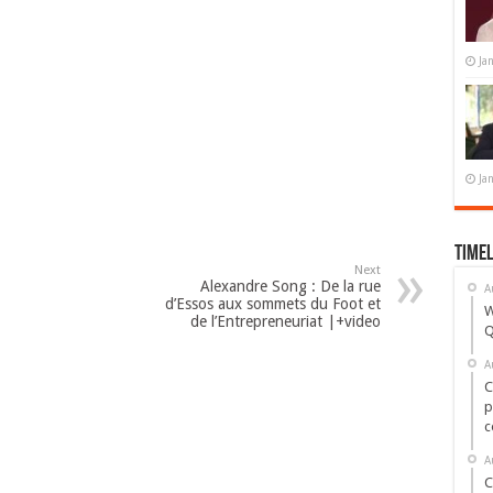
Ja
Ja
Timel
Next
Alexandre Song : De la rue
A
d’Essos aux sommets du Foot et
W
de l’Entrepreneuriat |+video
Q
A
C
p
c
A
C