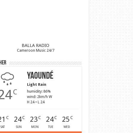
BALLA RADIO
Cameroon Music 24/7
her
Yaoundé
Light Rain
24
C
humidity: 86%
wind: 2km/h W
H 24 • L 24
21
24
23
24
25
C
C
C
C
C
SAT
SUN
MON
TUE
WED