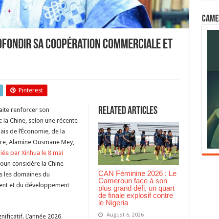
Came
ofondir sa coopération commerciale et
Pinterest
Related Articles
ite renforcer son
e
la Chine, selon une récente
e
is de l’Économie, de la
oire, Alamine Ousmane Mey,
liée par Xinhua le 8 mai
roun considère la Chine
CAN Féminine 2026 : Le
s les domaines du
Cameroun face à son
ment et du développement
plus grand défi, un quart
de finale explosif contre
le Nigeria
August 6, 2026
nificatif. L’année 2026