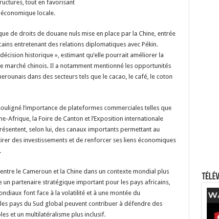
uctures, tout en favorisant
e économique locale.
ique de droits de douane nuls mise en place par la Chine, entrée
cains entretenant des relations diplomatiques avec Pékin.
écision historique », estimant qu’elle pourrait améliorer la
le marché chinois. Il a notamment mentionné les opportunités
erounais dans des secteurs tels que le cacao, le café, le coton
 souligné l’importance de plateformes commerciales telles que
-Afrique, la Foire de Canton et l’Exposition internationale
ésentent, selon lui, des canaux importants permettant au
rer des investissements et de renforcer ses liens économiques
.
s entre le Cameroun et la Chine dans un contexte mondial plus
Télév
un partenaire stratégique important pour les pays africains,
iaux font face à la volatilité et à une montée du
t les pays du Sud global peuvent contribuer à défendre des
s et un multilatéralisme plus inclusif.