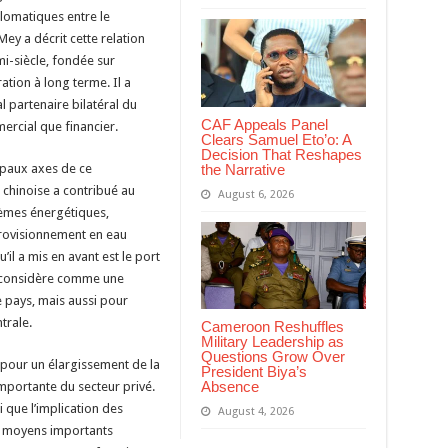
lomatiques entre le
y a décrit cette relation
i-siècle, fondée sur
ation à long terme. Il a
l partenaire bilatéral du
CAF Appeals Panel
rcial que financier.
Clears Samuel Eto’o: A
Decision That Reshapes
the Narrative
cipaux axes de ce
n chinoise a contribué au
August 6, 2026
èmes énergétiques,
provisionnement en eau
l a mis en avant est le port
 considère comme une
 pays, mais aussi pour
trale.
Cameroon Reshuffles
Military Leadership as
Questions Grow Over
 pour un élargissement de la
President Biya’s
Absence
mportante du secteur privé.
i que l’implication des
August 4, 2026
s moyens importants