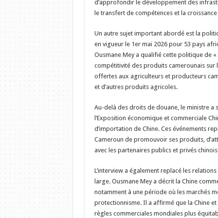
d’approfondir le développement des infrastr
le transfert de compétences et la croissanc
Un autre sujet important abordé est la polit
en vigueur le 1er mai 2026 pour 53 pays afri
Ousmane Mey a qualifié cette politique de « d
compétitivité des produits camerounais sur 
offertes aux agriculteurs et producteurs cam
et d’autres produits agricoles.
Au-delà des droits de douane, le ministre a
l’Exposition économique et commerciale Chine
d’importation de Chine. Ces événements repr
Cameroun de promouvoir ses produits, d’atti
avec les partenaires publics et privés chinois
L’interview a également replacé les relation
large. Ousmane Mey a décrit la Chine comme 
notamment à une période où les marchés mond
protectionnisme. Il a affirmé que la Chine e
règles commerciales mondiales plus équitable