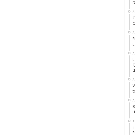
D
A
C
Q
A
F
L
A
L
Q
d
A
W
t
A
B
H
A
T
P