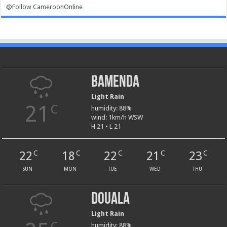
@Follow CameroonOnline
Bamenda
Light Rain
21
C
humidity: 88%
wind: 1km/h WSW
H 21 • L 21
22
18
22
21
23
C
C
C
C
C
SUN
MON
TUE
WED
THU
Douala
Light Rain
C
humidity: 88%