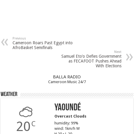
Previous
Cameroon Roars Past Egypt into
AfroBasket Semifinals
Next
Samuel Eto’o Defies Government
as FECAFOOT Pushes Ahead
With Elections
BALLA RADIO
Cameroon Music 24/7
Weather
Yaoundé
Overcast Clouds
20
C
humidity: 99%
wind: 1km/h W
H 20 • L 20