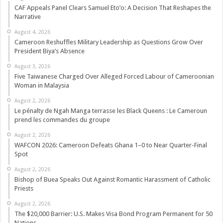
CAF Appeals Panel Clears Samuel Eto’o: A Decision That Reshapes the
Narrative
August 4, 2026
Cameroon Reshuffles Military Leadership as Questions Grow Over
President Biya’s Absence
August 3, 2026
Five Taiwanese Charged Over Alleged Forced Labour of Cameroonian
Woman in Malaysia
August 2, 2026
Le pénalty de Ngah Manga terrasse les Black Queens : Le Cameroun
prend les commandes du groupe
August 2, 2026
WAFCON 2026: Cameroon Defeats Ghana 1–0 to Near Quarter-Final
Spot
August 2, 2026
Bishop of Buea Speaks Out Against Romantic Harassment of Catholic
Priests
August 2, 2026
The $20,000 Barrier: U.S. Makes Visa Bond Program Permanent for 50
Nations