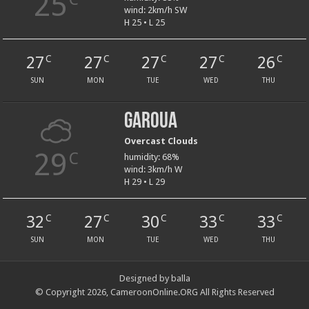
25
wind: 2km/h SW
H 25 • L 25
27
27
27
27
26
C
C
C
C
C
SUN
MON
TUE
WED
THU
Garoua
Overcast Clouds
29
C
humidity: 68%
wind: 3km/h W
H 29 • L 29
32
27
30
33
33
C
C
C
C
C
SUN
MON
TUE
WED
THU
Designed by balla
© Copyright 2026, CameroonOnline.ORG All Rights Reserved