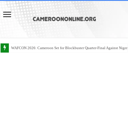
WAFCON 2026: Cameroon Set for Blockbuster Quarter-Final Against Niger