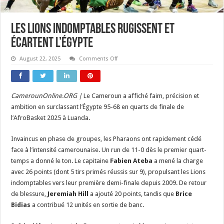
Les Lions indomptables rugissent et
écartent l’Égypte
on
August 22, 2025
Comments Off
Les
Lions
indomptables
rugissent
et
CamerounOnline.ORG |
Le Cameroun a affiché faim, précision et
écartent
l’Égypte
ambition en surclassant l’Égypte 95-68 en quarts de finale de
l’AfroBasket 2025 à Luanda.
Invaincus en phase de groupes, les Pharaons ont rapidement cédé
face à l’intensité camerounaise. Un run de 11-0 dès le premier quart-
temps a donné le ton. Le capitaine
Fabien Ateba
a mené la charge
avec 26 points (dont 5 tirs primés réussis sur 9), propulsant les Lions
indomptables vers leur première demi-finale depuis 2009. De retour
de blessure,
Jeremiah Hill
a ajouté 20 points, tandis que
Brice
Bidias
a contribué 12 unités en sortie de banc.