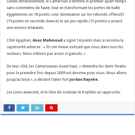
Solide défensivement, le Cameroun a terminé le premier quart-temps
sans commettre de faute, tout en transformant les pertes de balle
égyptiennes en 18 points. Leur domination sur les rebonds offensifs
(19 points en seconde chance) et sur jeu rapide (13 points) a assuré
une victoire éclatante.
Côté égyptien,
Anas Mahmoud
a signé 14 points mais a reconnu la
supériorité adverse : « Ils ont mieux exécuté que nous dans tous les
secteurs. Nous n’étions pas assez organisés. »
De leur côté, les Camerounais visent haut. « Atteindre les demi-finales
pour la première fois depuis 2009 est énorme pour nous. Nous allons
jusqu’au bout », a déclaré l’ailier fort
Jordan Bayehe
.
Les Lions avancent, et le rêve de soulever le trophée se rapproche.