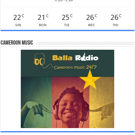
22
21
25
26
26
C
C
C
C
C
SUN
MON
TUE
WED
THU
Cameroon Music