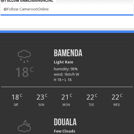
@Follow CameroonOnline
@Follow CameroonOnline
Bamenda
Light Rain
18
C
humidity: 98%
wind: 1km/h W
H 18 • L 18
18
23
21
22
22
C
C
C
C
C
SAT
SUN
MON
TUE
WED
Douala
Few Clouds