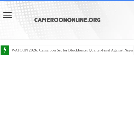
WAFCON 2026: Cameroon Set for Blockbuster Quarter-Final Against Niger