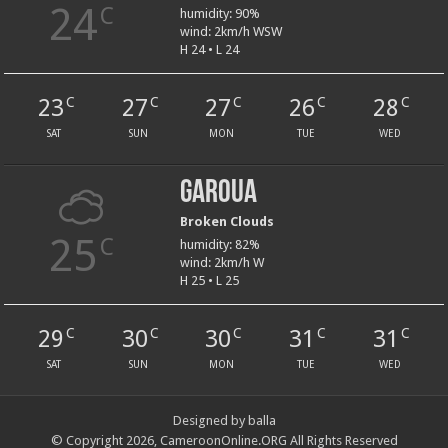
24
C
humidity: 90%
wind: 2km/h WSW
H 24 • L 24
23
27
27
26
28
C
C
C
C
C
SAT
SUN
MON
TUE
WED
Garoua
Broken Clouds
25
C
humidity: 82%
wind: 2km/h W
H 25 • L 25
29
30
30
31
31
C
C
C
C
C
SAT
SUN
MON
TUE
WED
Designed by balla
© Copyright 2026, CameroonOnline.ORG All Rights Reserved