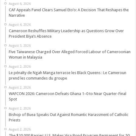
August 6, 2026
CAF Appeals Panel Clears Samuel Eto’o: A Decision That Reshapes the
Narrative
August 4, 2026
Cameroon Reshuffles Military Leadership as Questions Grow Over
President Biya’s Absence
August 3, 2026
Five Taiwanese Charged Over Alleged Forced Labour of Cameroonian
Woman in Malaysia
August 2, 2026
Le pénalty de Ngah Manga terrasse les Black Queens : Le Cameroun
prend les commandes du groupe
August 2, 2026
WAFCON 2026: Cameroon Defeats Ghana 1–0 to Near Quarter-Final
Spot
August 2, 2026
Bishop of Buea Speaks Out Against Romantic Harassment of Catholic
Priests
August 2, 2026
The $20,000 Barrier: U.S. Makes Visa Bond Program Permanent for 50