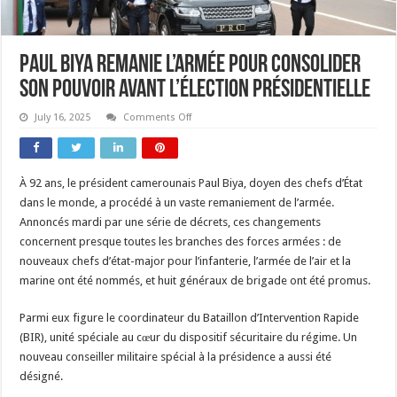
Paul Biya remanie l’armée pour consolider
son pouvoir avant l’élection présidentielle
on
July 16, 2025
Comments Off
Paul
Biya
remanie
l’armée
pour
À 92 ans, le président camerounais Paul Biya, doyen des chefs d’État
consolider
son
dans le monde, a procédé à un vaste remaniement de l’armée.
pouvoir
avant
Annoncés mardi par une série de décrets, ces changements
l’élection
concernent presque toutes les branches des forces armées : de
présidentielle
nouveaux chefs d’état-major pour l’infanterie, l’armée de l’air et la
marine ont été nommés, et huit généraux de brigade ont été promus.
Parmi eux figure le coordinateur du Bataillon d’Intervention Rapide
(BIR), unité spéciale au cœur du dispositif sécuritaire du régime. Un
nouveau conseiller militaire spécial à la présidence a aussi été
désigné.