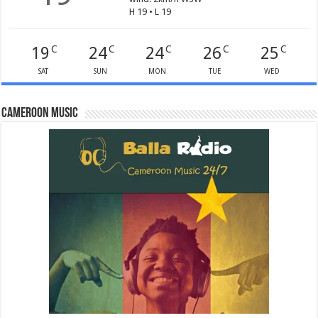
H 19 • L 19
19
24
24
26
25
C
C
C
C
C
SAT
SUN
MON
TUE
WED
Cameroon Music