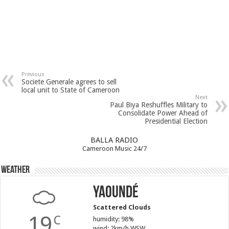
Previous
Societe Generale agrees to sell
local unit to State of Cameroon
Next
Paul Biya Reshuffles Military to
Consolidate Power Ahead of
Presidential Election
BALLA RADIO
Cameroon Music 24/7
Weather
Yaoundé
Scattered Clouds
19
C
humidity: 98%
wind: 2km/h WSW