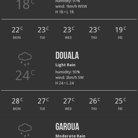
18
C
humidity: 97%
wind: 1km/h WSW
H 18 • L 18
22
23
23
23
19
C
C
C
C
C
MON
TUE
WED
THU
FRI
Douala
Light Rain
24
C
humidity: 93%
wind: 2km/h SW
H 24 • L 24
28
27
27
26
25
C
C
C
C
C
MON
TUE
WED
THU
FRI
Garoua
Moderate Rain