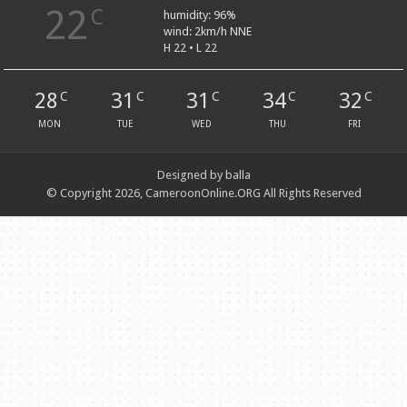
22
C
humidity: 96%
wind: 2km/h NNE
H 22 • L 22
28
31
31
34
32
C
C
C
C
C
MON
TUE
WED
THU
FRI
Designed by balla
© Copyright 2026, CameroonOnline.ORG All Rights Reserved