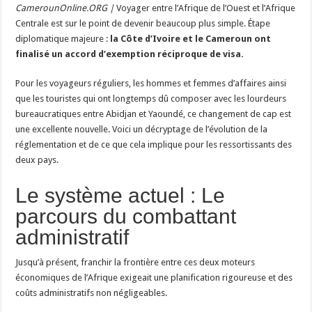
La
CamerounOnline.ORG |
Voyager entre l’Afrique de l’Ouest et l’Afrique
Côte
d’Ivoire
Centrale est sur le point de devenir beaucoup plus simple. Étape
et
le
diplomatique majeure :
la Côte d’Ivoire et le Cameroun ont
Cameroun
finalisé un accord d’exemption réciproque de visa.
s’apprêtent
à
ouvrir
Pour les voyageurs réguliers, les hommes et femmes d’affaires ainsi
leurs
frontières
que les touristes qui ont longtemps dû composer avec les lourdeurs
bureaucratiques entre Abidjan et Yaoundé, ce changement de cap est
une excellente nouvelle. Voici un décryptage de l’évolution de la
réglementation et de ce que cela implique pour les ressortissants des
deux pays.
Le système actuel : Le
parcours du combattant
administratif
Jusqu’à présent, franchir la frontière entre ces deux moteurs
économiques de l’Afrique exigeait une planification rigoureuse et des
coûts administratifs non négligeables.