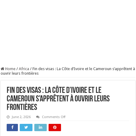
Home
/
Africa
/
Fin des visas : La Côte d’Ivoire et le Cameroun s’apprêtent à
ouvrir leurs frontières
Fin des visas : La Côte d’Ivoire et le
Cameroun s’apprêtent à ouvrir leurs
frontières
on
June 2, 2026
Comments Off
Fin
des
visas
: