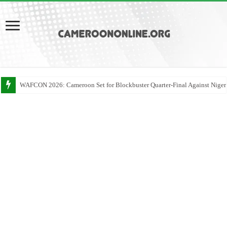
WAFCON 2026: Cameroon Set for Blockbuster Quarter-Final Against Niger