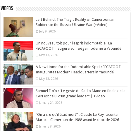
Videos
Left Behind: The Tragic Reality of Cameroonian
Soldiers in the Russia-Ukraine War [+Video]
July 9, 2026
Un nouveau toit pour l’esprit indomptable : La
FECAFOOT inaugure son siège moderne à Yaoundé
May 13, 2026
A New Home for the Indomitable Spirit: FECAFOOT
Inaugurates Modern Headquarters in Yaoundé
May 13, 2026
Samuel Eto’o : “Le geste de Sadio Mane en finale de la
CAN est celui d’un grand leader” | +vidéo
January 21, 2026
“On a cru qu’il était mort” : Claude Le Roy raconte
Maroc – Cameroun de 1988 avant le choc de 2026
January 8, 2026