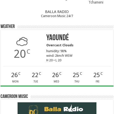
Tchameni
BALLA RADIO
Cameroon Music 24/7
Weather
Yaoundé
Overcast Clouds
20
C
humidity: 98%
wind: 2km/h WSW
H 20 • L 20
26
22
26
25
25
C
C
C
C
C
MON
TUE
WED
THU
FRI
Cameroon Music