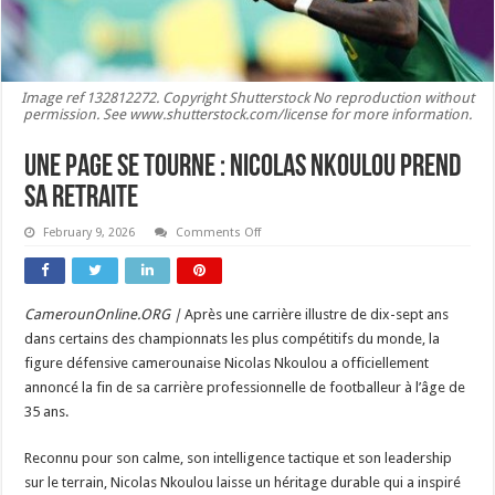
Image ref 132812272. Copyright Shutterstock No reproduction without
permission. See www.shutterstock.com/license for more information.
Une page se tourne : Nicolas Nkoulou prend
sa retraite
on
February 9, 2026
Comments Off
Une
page
se
tourne
:
CamerounOnline.ORG |
Après une carrière illustre de dix-sept ans
Nicolas
Nkoulou
dans certains des championnats les plus compétitifs du monde, la
prend
sa
figure défensive camerounaise Nicolas Nkoulou a officiellement
retraite
annoncé la fin de sa carrière professionnelle de footballeur à l’âge de
35 ans.
Reconnu pour son calme, son intelligence tactique et son leadership
sur le terrain, Nicolas Nkoulou laisse un héritage durable qui a inspiré