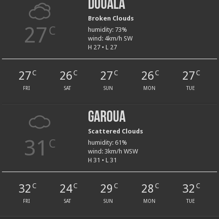
Douala
Broken Clouds
27
C
humidity: 73%
wind: 4km/h SW
H 27 • L 27
27
26
27
26
27
C
C
C
C
C
FRI
SAT
SUN
MON
TUE
Garoua
Scattered Clouds
31
C
humidity: 61%
wind: 3km/h WSW
H 31 • L 31
32
24
29
28
32
C
C
C
C
C
FRI
SAT
SUN
MON
TUE