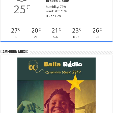
Broken Clouds
25
C
humidity: 72%
wind: 2km/h W
H 25 • L 25
27
20
21
23
26
C
C
C
C
C
FRI
SAT
SUN
MON
TUE
Cameroon Music