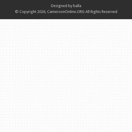
Designed by balla
© Copyright 2026, CameroonOnline.ORG All Rights Reserved