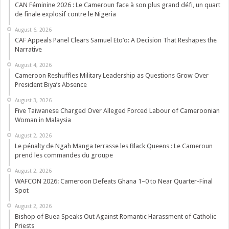
CAN Féminine 2026 : Le Cameroun face à son plus grand défi, un quart
de finale explosif contre le Nigeria
August 6, 2026
CAF Appeals Panel Clears Samuel Eto’o: A Decision That Reshapes the
Narrative
August 4, 2026
Cameroon Reshuffles Military Leadership as Questions Grow Over
President Biya’s Absence
August 3, 2026
Five Taiwanese Charged Over Alleged Forced Labour of Cameroonian
Woman in Malaysia
August 2, 2026
Le pénalty de Ngah Manga terrasse les Black Queens : Le Cameroun
prend les commandes du groupe
August 2, 2026
WAFCON 2026: Cameroon Defeats Ghana 1–0 to Near Quarter-Final
Spot
August 2, 2026
Bishop of Buea Speaks Out Against Romantic Harassment of Catholic
Priests