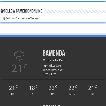
@Follow CameroonOnline
@Follow CameroonOnline
Bamenda
Moderate Rain
21
C
humidity: 93%
wind: 1km/h W
H 21 • L 21
21
18
22
22
21
C
C
C
C
C
FRI
SAT
SUN
MON
TUE