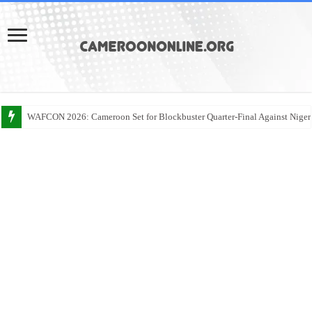
WAFCON 2026: Cameroon Set for Blockbuster Quarter-Final Against Niger