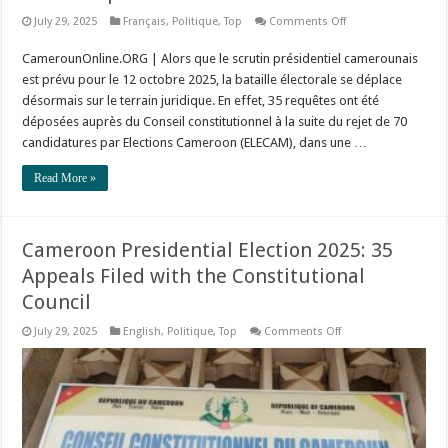
on
July 29, 2025
Français
,
Politique
,
Top
Comments Off
Élection
présidentielle
CamerounOnline.ORG | Alors que le scrutin présidentiel camerounais
2025
:
est prévu pour le 12 octobre 2025, la bataille électorale se déplace
pluie
de
désormais sur le terrain juridique. En effet, 35 requêtes ont été
recours
déposées auprès du Conseil constitutionnel à la suite du rejet de 70
après
les
candidatures par Elections Cameroon (ELECAM), dans une …
décisions
d’ELECAM
Read More »
Cameroon Presidential Election 2025: 35
Appeals Filed with the Constitutional
Council
on
July 29, 2025
English
,
Politique
,
Top
Comments Off
Cameroon
Presidential
Election
2025:
35
Appeals
Filed
with
the