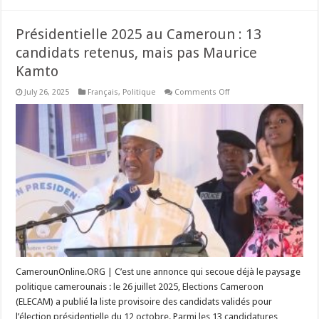
Présidentielle 2025 au Cameroun : 13
candidats retenus, mais pas Maurice
Kamto
on
July 26, 2025
Français
,
Politique
Comments Off
Présidentielle
2025
au
Cameroun
:
13
candidats
retenus,
mais
pas
Maurice
Kamto
CamerounOnline.ORG | C’est une annonce qui secoue déjà le paysage
politique camerounais : le 26 juillet 2025, Elections Cameroon
(ELECAM) a publié la liste provisoire des candidats validés pour
l’élection présidentielle du 12 octobre. Parmi les 13 candidatures