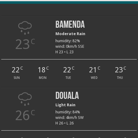
Bamenda
Moderate Rain
23
C
humidity: 82%
wind: 0km/h SSE
H 23 • L 23
22
18
22
21
23
C
C
C
C
C
SUN
MON
TUE
WED
THU
Douala
Light Rain
26
C
humidity: 84%
wind: 4km/h SW
H 26 • L 26