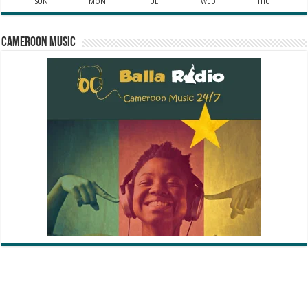
SUN
MON
TUE
WED
THU
Cameroon Music