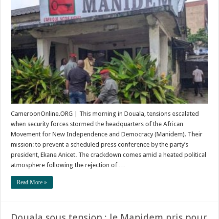
Rise
in
Douala
as
Manidem
Headquarters
Stormed
After
Kamto’s
Disqualification
CameroonOnline.ORG | This morning in Douala, tensions escalated
when security forces stormed the headquarters of the African
Movement for New Independence and Democracy (Manidem). Their
mission: to prevent a scheduled press conference by the party’s
president, Ekane Anicet. The crackdown comes amid a heated political
atmosphere following the rejection of …
Read More »
Douala sous tension : le Manidem pris pour