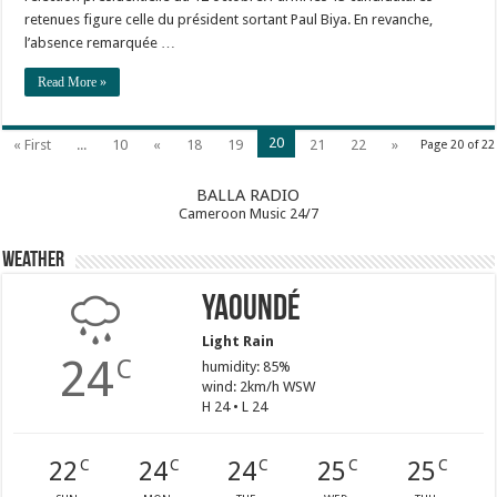
retenues figure celle du président sortant Paul Biya. En revanche,
l’absence remarquée …
Read More »
20
« First
...
10
«
18
19
21
22
»
Page 20 of 22
BALLA RADIO
Cameroon Music 24/7
Weather
Yaoundé
Light Rain
24
C
humidity: 85%
wind: 2km/h WSW
H 24 • L 24
22
24
24
25
25
C
C
C
C
C