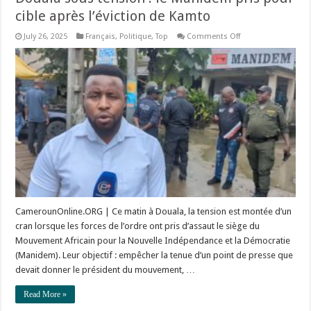
cible après l’éviction de Kamto
on
July 26, 2025
Français
,
Politique
,
Top
Comments Off
Douala
sous
tension
:
le
Manidem
pris
pour
cible
après
l’éviction
de
Kamto
CamerounOnline.ORG | Ce matin à Douala, la tension est montée d’un
cran lorsque les forces de l’ordre ont pris d’assaut le siège du
Mouvement Africain pour la Nouvelle Indépendance et la Démocratie
(Manidem). Leur objectif : empêcher la tenue d’un point de presse que
devait donner le président du mouvement, …
Read More »