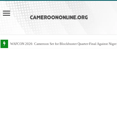
WAFCON 2026: Cameroon Set for Blockbuster Quarter-Final Against Niger