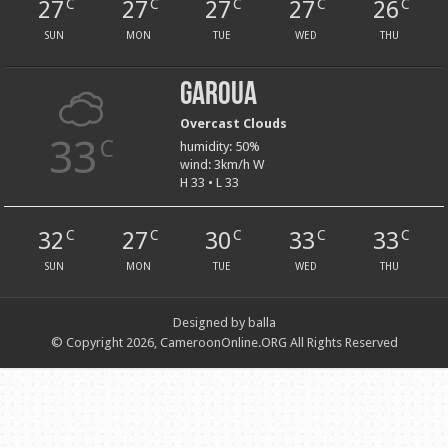
27
27
27
27
26
C
C
C
C
C
SUN
MON
TUE
WED
THU
Garoua
Overcast Clouds
33
C
humidity: 50%
wind: 3km/h W
H 33 • L 33
32
27
30
33
33
C
C
C
C
C
SUN
MON
TUE
WED
THU
Designed by balla
© Copyright 2026, CameroonOnline.ORG All Rights Reserved