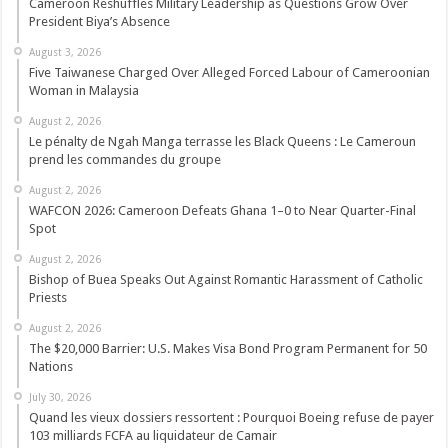
Cameroon Reshuffles Military Leadership as Questions Grow Over
President Biya’s Absence
August 3, 2026
Five Taiwanese Charged Over Alleged Forced Labour of Cameroonian
Woman in Malaysia
August 2, 2026
Le pénalty de Ngah Manga terrasse les Black Queens : Le Cameroun
prend les commandes du groupe
August 2, 2026
WAFCON 2026: Cameroon Defeats Ghana 1–0 to Near Quarter-Final
Spot
August 2, 2026
Bishop of Buea Speaks Out Against Romantic Harassment of Catholic
Priests
August 2, 2026
The $20,000 Barrier: U.S. Makes Visa Bond Program Permanent for 50
Nations
July 30, 2026
Quand les vieux dossiers ressortent : Pourquoi Boeing refuse de payer
103 milliards FCFA au liquidateur de Camair