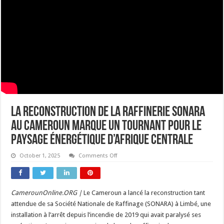
La reconstruction de la raffinerie SONARA
au Cameroun marque un tournant pour le
paysage énergétique d’Afrique centrale
on
October 1, 2025
Comments Off
La
reconstruction
de
la
raffinerie
CamerounOnline.ORG |
Le Cameroun a lancé la reconstruction tant
SONARA
au
attendue de sa Société Nationale de Raffinage (SONARA) à Limbé, une
Cameroun
marque
installation à l’arrêt depuis l’incendie de 2019 qui avait paralysé ses
un