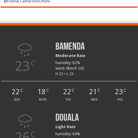
@Follow CameroonOnline
Bamenda
Moderate Rain
23
C
humidity: 82%
wind: 0km/h SSE
H 23 • L 23
22
18
22
21
23
C
C
C
C
C
SUN
MON
TUE
WED
THU
Douala
Light Rain
26
C
humidity: 84%