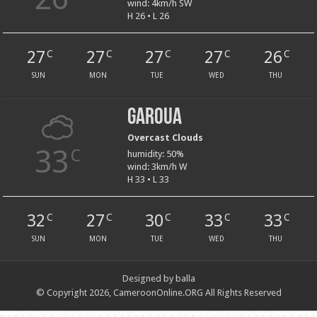
wind: 4km/h SW
H 26 • L 26
27
27
27
27
26
C
C
C
C
C
SUN
MON
TUE
WED
THU
Garoua
Overcast Clouds
33
C
humidity: 50%
wind: 3km/h W
H 33 • L 33
32
27
30
33
33
C
C
C
C
C
SUN
MON
TUE
WED
THU
Designed by balla
© Copyright 2026, CameroonOnline.ORG All Rights Reserved