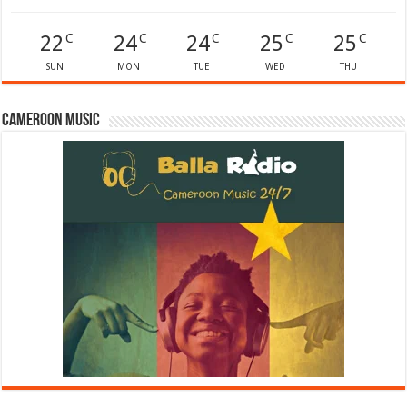
22
24
24
25
25
C
C
C
C
C
SUN
MON
TUE
WED
THU
Cameroon Music