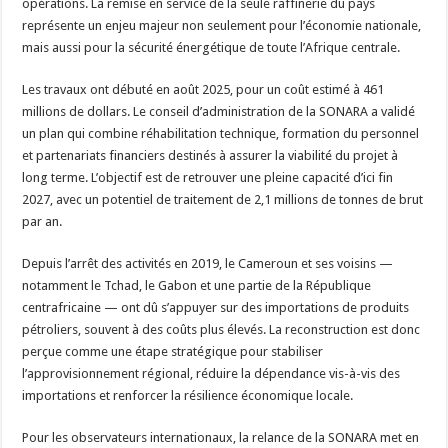
opérations. La remise en service de la seule raffinerie du pays
tournant
pour
représente un enjeu majeur non seulement pour l’économie nationale,
le
paysage
mais aussi pour la sécurité énergétique de toute l’Afrique centrale.
énergétique
d’Afrique
centrale
Les travaux ont débuté en août 2025, pour un coût estimé à 461
millions de dollars. Le conseil d’administration de la SONARA a validé
un plan qui combine réhabilitation technique, formation du personnel
et partenariats financiers destinés à assurer la viabilité du projet à
long terme. L’objectif est de retrouver une pleine capacité d’ici fin
2027, avec un potentiel de traitement de 2,1 millions de tonnes de brut
par an.
Depuis l’arrêt des activités en 2019, le Cameroun et ses voisins —
notamment le Tchad, le Gabon et une partie de la République
centrafricaine — ont dû s’appuyer sur des importations de produits
pétroliers, souvent à des coûts plus élevés. La reconstruction est donc
perçue comme une étape stratégique pour stabiliser
l’approvisionnement régional, réduire la dépendance vis-à-vis des
importations et renforcer la résilience économique locale.
Pour les observateurs internationaux, la relance de la SONARA met en