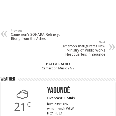
Previous
Cameroon’s SONARA Refinery:
Rising from the Ashes
Next
Cameroon Inaugurates New
Ministry of Public Works
Headquarters in Yaoundé
BALLA RADIO
Cameroon Music 24/7
Weather
Yaoundé
Overcast Clouds
21
C
humidity: 96%
wind: 1km/h WSW
H 21 • L 21