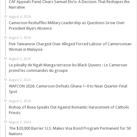
CAF Appeals Panel Clears Samuel Eto’o: A Decision That Reshapes the
Narrative
August 4, 2026
Cameroon Reshuffles Military Leadership as Questions Grow Over
President Biya’s Absence
August 3, 2026
Five Taiwanese Charged Over Alleged Forced Labour of Cameroonian
Woman in Malaysia
August 2, 2026
Le pénalty de Ngah Manga terrasse les Black Queens : Le Cameroun
prend les commandes du groupe
August 2, 2026
WAFCON 2026: Cameroon Defeats Ghana 1–0 to Near Quarter-Final
Spot
August 2, 2026
Bishop of Buea Speaks Out Against Romantic Harassment of Catholic
Priests
August 2, 2026
The $20,000 Barrier: U.S. Makes Visa Bond Program Permanent for 50
Nations