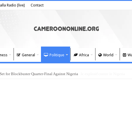
alla Radio [live]
Contact
ness
General
Politique
Africa
World
Wa
 for Blockbuster Quarter-Final Against Nigeria
roun face à son plus grand défi, un quart de finale explosif contre le Nigeria