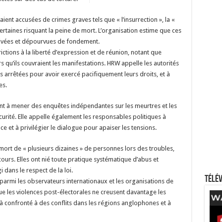
ent accusées de crimes graves tels que « l’insurrection », la «
, certaines risquant la peine de mort. L’organisation estime que ces
tivées et dépourvues de fondement.
ctions à la liberté d’expression et de réunion, notant que
rs qu’ils couvraient les manifestations. HRW appelle les autorités
 arrêtées pour avoir exercé pacifiquement leurs droits, et à
es.
 à mener des enquêtes indépendantes sur les meurtres et les
rité. Elle appelle également les responsables politiques à
nce et à privilégier le dialogue pour apaiser les tensions.
ort de « plusieurs dizaines » de personnes lors des troubles,
ours. Elles ont nié toute pratique systématique d’abus et
 dans le respect de la loi.
Télév
 parmi les observateurs internationaux et les organisations de
e les violences post-électorales ne creusent davantage les
jà confronté à des conflits dans les régions anglophones et à