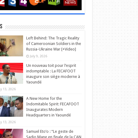
s
Left Behind: The Tragic Reality
of Cameroonian Soldiers in the
Russia-Ukraine War [+Video]
July 9, 2026
Un nouveau toit pour l’esprit
indomptable : La FECAFOOT
inaugure son siège moderne à
Yaoundé
y 13, 2026
A New Home for the
Indomitable Spirit: FECAFOOT
Inaugurates Modern
Headquarters in Yaoundé
y 13, 2026
Samuel Eto’o : “Le geste de
Sadio Mane en finale de la CAN