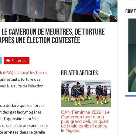
Came
 le Cameroun de meurtres, de torture
après une élection contestée
an
ts
Pinterest
ch
se
Related Articles
 (HRW) a accusé les forces
eroun
anifestants, torturé des
tres,
s à la suite de l’élection
ure
restations
ives
s a déclaré que les forces
s
CAN Féminine 2026 : Le
s et des gaz lacrymogènes
tion
Cameroun face à son
estée
r l’opposition après le
plus grand défi, un quart
de finale explosif contre
s dizaines de personnes ont
le Nigeria
té arrêtées dans ce qu’elle