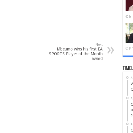
Ja
Next
Ja
Mbeumo wins his first EA
SPORTS Player of the Month
award
Timel
A
W
Q
A
C
p
c
A
C