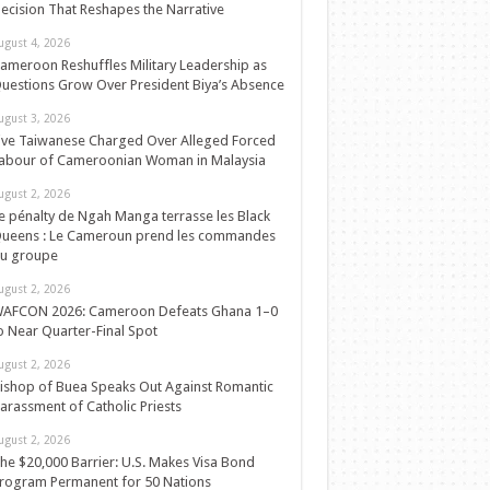
ecision That Reshapes the Narrative
ugust 4, 2026
ameroon Reshuffles Military Leadership as
uestions Grow Over President Biya’s Absence
ugust 3, 2026
ive Taiwanese Charged Over Alleged Forced
abour of Cameroonian Woman in Malaysia
ugust 2, 2026
e pénalty de Ngah Manga terrasse les Black
ueens : Le Cameroun prend les commandes
u groupe
ugust 2, 2026
AFCON 2026: Cameroon Defeats Ghana 1–0
o Near Quarter-Final Spot
ugust 2, 2026
ishop of Buea Speaks Out Against Romantic
arassment of Catholic Priests
ugust 2, 2026
he $20,000 Barrier: U.S. Makes Visa Bond
rogram Permanent for 50 Nations