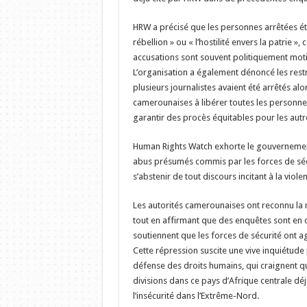
HRW a précisé que les personnes arrêtées étai
rébellion » ou « l’hostilité envers la patrie »
accusations sont souvent politiquement mo
L’organisation a également dénoncé les restri
plusieurs journalistes avaient été arrêtés alo
camerounaises à libérer toutes les personnes
garantir des procès équitables pour les autr
Human Rights Watch exhorte le gouvernement
abus présumés commis par les forces de sécu
s’abstenir de tout discours incitant à la viole
Les autorités camerounaises ont reconnu la m
tout en affirmant que des enquêtes sont en c
soutiennent que les forces de sécurité ont agi
Cette répression suscite une vive inquiétude
défense des droits humains, qui craignent qu
divisions dans ce pays d’Afrique centrale dé
l’insécurité dans l’Extrême-Nord.