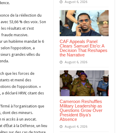
August 6, 2026
dence.
nonce de la réélection du
 avec 53,66 % des voix. Son
les résultats et s’est
 fraude massive.
CAF Appeals Panel
ur un huitième mandat le 6
Clears Samuel Eto’o: A
 selon l’opposition, a
Decision That Reshapes
the Narrative
sieurs grandes villes du
enda.
August 6, 2026
ch que les forces de
estants et mené des
tions de l’opposition. «
, a déclaré HRW, citant des
Cameroon Reshuffles
Military Leadership as
firmé à l’organisation que
Questions Grow Over
s, dont des mineurs.
President Biya’s
Absence
 ni accès à un avocat.
t d’État à la Défense, un lieu
August 4, 2026
tes sur des cas de torture.