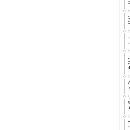
D
A
C
Q
A
F
L
A
L
Q
d
A
W
t
A
B
H
A
T
P