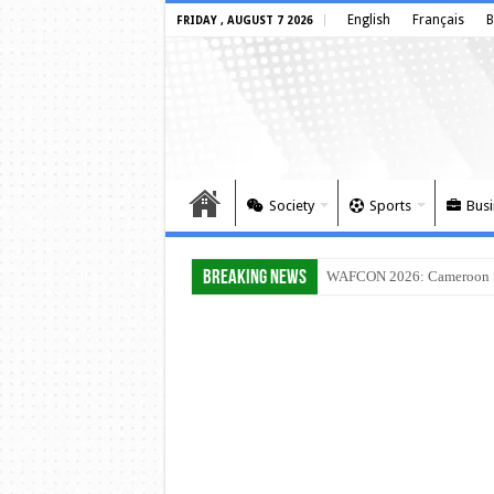
English
Français
B
FRIDAY , AUGUST 7 2026
Society
Sports
Busi
Breaking News
WAFCON 2026: Cameroon Set
CAN Féminine 2026 : Le Came