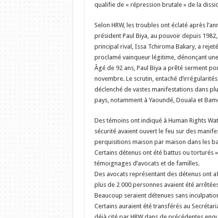
qualifie de « répression brutale » de la dissi
Selon HRW, les troubles ont éclaté après l’an
président Paul Biya, au pouvoir depuis 1982,
principal rival, Issa Tchiroma Bakary, a rejeté 
proclamé vainqueur légitime, dénonçant une
Âgé de 92 ans, Paul Biya a prêté serment po
novembre. Le scrutin, entaché d’irrégularités
déclenché de vastes manifestations dans plu
pays, notamment à Yaoundé, Douala et Bam
Des témoins ont indiqué à Human Rights Wat
sécurité avaient ouvert le feu sur des manif
perquisitions maison par maison dans les bas
Certains détenus ont été battus ou torturés »
témoignages d’avocats et de familles.
Des avocats représentant des détenus ont af
plus de 2 000 personnes avaient été arrêtée
Beaucoup seraient détenues sans inculpation
Certains auraient été transférés au Secrétaria
déjà cité par HRW dans de précédentes enquê