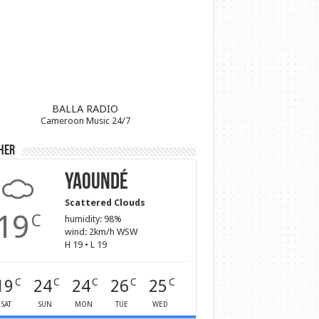
BALLA RADIO
Cameroon Music 24/7
her
Yaoundé
Scattered Clouds
19
C
humidity: 98%
wind: 2km/h WSW
H 19 • L 19
19
24
24
26
25
C
C
C
C
C
SAT
SUN
MON
TUE
WED