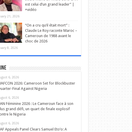
est celui d’un grand leader” |
+vidéo
nuary 21, 2026
“On a cru qu’il était mort” :
Claude Le Roy raconte Maroc –
Cameroun de 1988 avant le
choc de 2026
nuary 8, 2026
ine
ugust 6, 2026
AFCON 2026: Cameroon Set for Blockbuster
uarter-Final Against Nigeria
ugust 6, 2026
AN Féminine 2026 : Le Cameroun face à son
lus grand défi, un quart de finale explosif
ontre le Nigeria
ugust 6, 2026
AF Appeals Panel Clears Samuel Eto’o: A