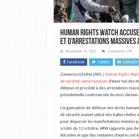
Human Rights Watch accuse
et d’arrestations massives 
on
November 12, 2025
Comments Off
Hum
Righ
Facebook
Twitter
LinkedIn
Wat
accu
le
CamerounOnline.ORG |
Human Rights Watch
Cam
de
de sécurité camerounaises
d’avoir tué des m
meur
de
détenus et procédé à des arrestations massive
tort
présidentielle controversée du mois dernier.
et
d’ar
mass
L’organisation de défense des droits humain
aprè
une
de sécurité avaient utilisé des balles réelle
élec
cont
pour disperser les manifestations menées pa
scrutin du 12 octobre. HRW rapporte que de
été tuées et que des centaines d’autres ont é