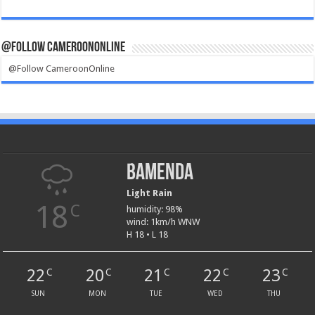
@Follow CameroonOnline
@Follow CameroonOnline
Bamenda
Light Rain
18
C
humidity: 98%
wind: 1km/h WNW
H 18 • L 18
22
20
21
22
23
C
C
C
C
C
SUN
MON
TUE
WED
THU