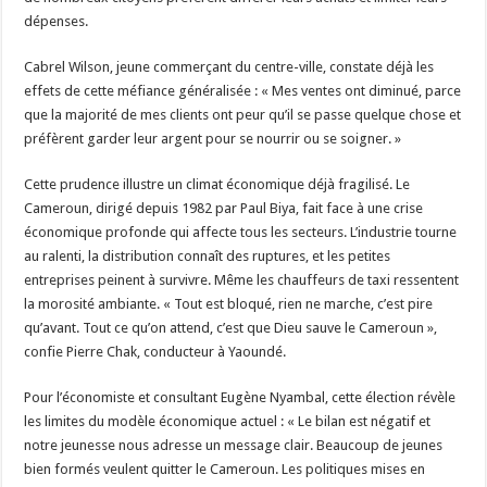
+vidéo
dépenses.
Cabrel Wilson, jeune commerçant du centre-ville, constate déjà les
effets de cette méfiance généralisée : « Mes ventes ont diminué, parce
que la majorité de mes clients ont peur qu’il se passe quelque chose et
préfèrent garder leur argent pour se nourrir ou se soigner. »
Cette prudence illustre un climat économique déjà fragilisé. Le
Cameroun, dirigé depuis 1982 par Paul Biya, fait face à une crise
économique profonde qui affecte tous les secteurs. L’industrie tourne
au ralenti, la distribution connaît des ruptures, et les petites
entreprises peinent à survivre. Même les chauffeurs de taxi ressentent
la morosité ambiante. « Tout est bloqué, rien ne marche, c’est pire
qu’avant. Tout ce qu’on attend, c’est que Dieu sauve le Cameroun »,
confie Pierre Chak, conducteur à Yaoundé.
Pour l’économiste et consultant Eugène Nyambal, cette élection révèle
les limites du modèle économique actuel : « Le bilan est négatif et
notre jeunesse nous adresse un message clair. Beaucoup de jeunes
bien formés veulent quitter le Cameroun. Les politiques mises en