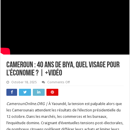
Cameroun : 40 ans de Biya, quel visage pour
l’économie ? | +vidéo
on
October 18, 2025
Comments Off
Cameroun
:
40
ans
de
CamerounOnline.ORG |
À Yaoundé, la tension est palpable alors que
Biya,
quel
les Camerounais attendent les résultats de l’élection présidentielle du
visage
pour
12 octobre. Dans les marchés, les commerces et les bureaux,
l’économie
l’inquiétude domine. Craignant d’éventuelles tensions post-électorales,
?
|
de nombreux citoyens préfèrent différer leurs achats et limiter leurs