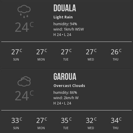
Douala
Light Rain
24
C
humidity: 94%
wind: 1km/h WSW
H 24 • L 24
27
27
27
27
26
C
C
C
C
C
SUN
MON
TUE
WED
THU
Garoua
Overcast Clouds
24
C
humidity: 86%
wind: 2km/h W
H 24 • L 24
33
27
35
32
34
C
C
C
C
C
SUN
MON
TUE
WED
THU