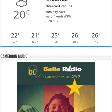
Overcast Clouds
20
C
humidity: 98%
wind: 1km/h WSW
H 20 • L 20
22
21
25
26
26
C
C
C
C
C
SUN
MON
TUE
WED
THU
Cameroon Music