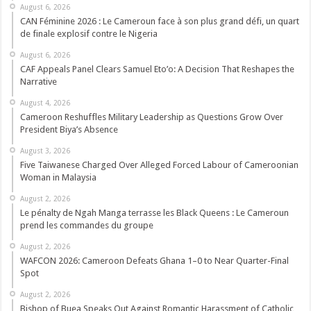
August 6, 2026
CAN Féminine 2026 : Le Cameroun face à son plus grand défi, un quart
de finale explosif contre le Nigeria
August 6, 2026
CAF Appeals Panel Clears Samuel Eto’o: A Decision That Reshapes the
Narrative
August 4, 2026
Cameroon Reshuffles Military Leadership as Questions Grow Over
President Biya’s Absence
August 3, 2026
Five Taiwanese Charged Over Alleged Forced Labour of Cameroonian
Woman in Malaysia
August 2, 2026
Le pénalty de Ngah Manga terrasse les Black Queens : Le Cameroun
prend les commandes du groupe
August 2, 2026
WAFCON 2026: Cameroon Defeats Ghana 1–0 to Near Quarter-Final
Spot
August 2, 2026
Bishop of Buea Speaks Out Against Romantic Harassment of Catholic