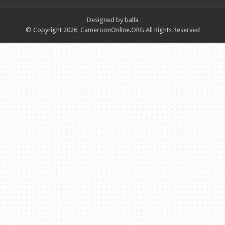
Designed by balla
© Copyright 2026, CameroonOnline.ORG All Rights Reserved