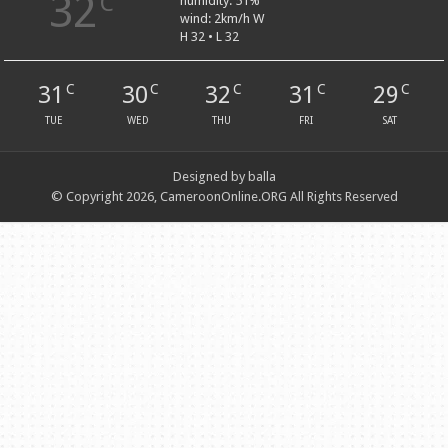
32
C
humidity: 51%
wind: 2km/h W
H 32 • L 32
31
30
32
31
29
C
C
C
C
C
TUE
WED
THU
FRI
SAT
Designed by balla
© Copyright 2026, CameroonOnline.ORG All Rights Reserved