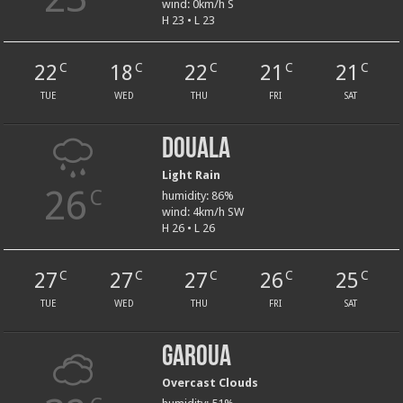
wind: 0km/h S
H 23 • L 23
22
18
22
21
21
C
C
C
C
C
TUE
WED
THU
FRI
SAT
Douala
Light Rain
26
C
humidity: 86%
wind: 4km/h SW
H 26 • L 26
27
27
27
26
25
C
C
C
C
C
TUE
WED
THU
FRI
SAT
Garoua
Overcast Clouds