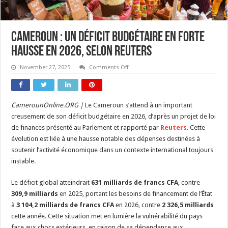
Cameroun : un déficit budgétaire en forte
hausse en 2026, selon Reuters
on
November 27, 2025
Comments Off
Cameroun
:
un
déficit
budgétaire
CamerounOnline.ORG |
Le Cameroun s’attend à un important
en
forte
creusement de son déficit budgétaire en 2026, d’après un projet de loi
hausse
en
de finances présenté au Parlement et rapporté par
Reuters
. Cette
2026,
évolution est liée à une hausse notable des dépenses destinées à
selon
Reuters
soutenir l’activité économique dans un contexte international toujours
instable.
Le déficit global atteindrait
631 milliards de francs CFA
, contre
309,9 milliards
en 2025, portant les besoins de financement de l’État
à
3 104,2 milliards de francs CFA
en 2026, contre
2 326,5 milliards
cette année. Cette situation met en lumière la vulnérabilité du pays
face aux chocs extérieurs, en raison de sa dépendance aux