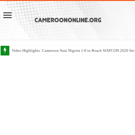
Video Highlights: Cameroon Stun Nigeria 1-0 to Reach WAFCON 2026 Sem