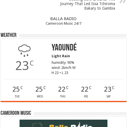
Journey That Led Issa Tchiroma
Bakary to Gambia
BALLA RADIO
Cameroon Music 24/7
Weather
Yaoundé
Light Rain
23
C
humidity: 90%
wind: 2km/h W
H 23 • L 23
25
25
22
22
23
C
C
C
C
C
TUE
WED
THU
FRI
SAT
Cameroon Music