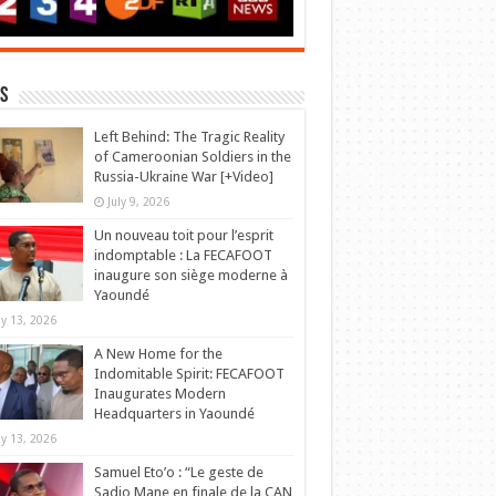
s
Left Behind: The Tragic Reality
of Cameroonian Soldiers in the
Russia-Ukraine War [+Video]
July 9, 2026
Un nouveau toit pour l’esprit
indomptable : La FECAFOOT
inaugure son siège moderne à
Yaoundé
y 13, 2026
A New Home for the
Indomitable Spirit: FECAFOOT
Inaugurates Modern
Headquarters in Yaoundé
y 13, 2026
Samuel Eto’o : “Le geste de
Sadio Mane en finale de la CAN