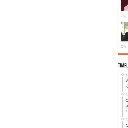
Ja
Ja
Timel
A
W
Q
A
C
p
c
A
C