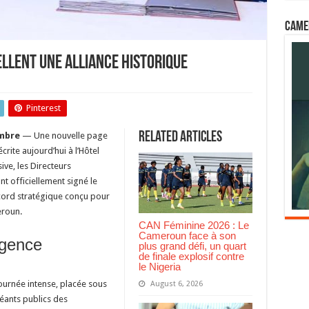
Came
llent une Alliance Historique
l
Pinterest
om
nt
Related Articles
mbre
— Une nouvelle page
ce
rite aujourd’hui à l’Hôtel
rique
ve, les Directeurs
nt officiellement signé le
cord stratégique conçu pour
eroun.
CAN Féminine 2026 : Le
Cameroun face à son
gence
plus grand défi, un quart
de finale explosif contre
le Nigeria
ournée intense, placée sous
August 6, 2026
géants publics des