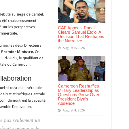
débuté au siège de Camtel,
 a été chaleureusement
é sur les perspectives
CAF Appeals Panel
Clears Samuel Eto’o: A
ommerciale.
Decision That Reshapes
the Narrative
inée, les deux Directeurs
August 6, 2026
e
Premier Ministre
. Ce
 Sud-Sud », le qualifiant de
gitale du Cameroun.
laboration
Cameroon Reshuffles
l ; il ouvre une véritable
Military Leadership as
e l’Est et l’Afrique Centrale.
Questions Grow Over
President Biya’s
lecom démontrent la capacité
Absence
semble l’innovation.
August 4, 2026
e pas seulement un
olonté commune de