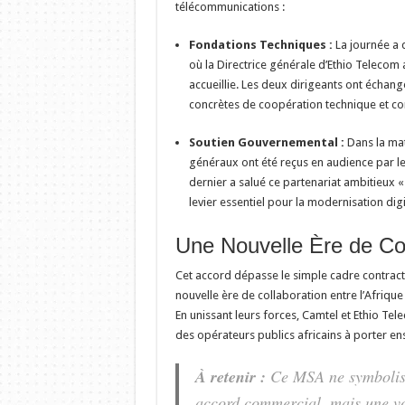
télécommunications :
Fondations Techniques :
La journée a 
où la Directrice générale d’Ethio Telecom
accueillie. Les deux dirigeants ont échang
concrètes de coopération technique et c
Soutien Gouvernemental :
Dans la mat
généraux ont été reçus en audience par l
dernier a salué ce partenariat ambitieux «
levier essentiel pour la modernisation di
Une Nouvelle Ère de Col
Cet accord dépasse le simple cadre contractue
nouvelle ère de collaboration entre l’Afrique d
En unissant leurs forces, Camtel et Ethio Te
des opérateurs publics africains à porter en
À retenir :
Ce MSA ne symbolis
accord commercial, mais une v