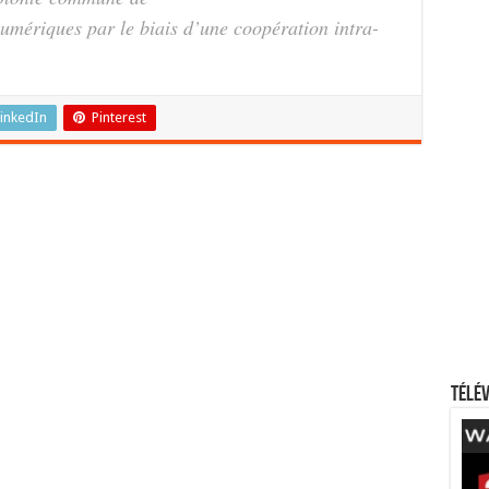
numériques par le biais d’une coopération intra-
inkedIn
Pinterest
Télév