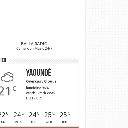
BALLA RADIO
Cameroon Music 24/7
her
Yaoundé
Overcast Clouds
21
C
humidity: 96%
wind: 1km/h WSW
H 21 • L 21
22
24
24
25
25
C
C
C
C
C
SUN
MON
TUE
WED
THU