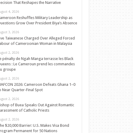
ecision That Reshapes the Narrative
ugust 4, 2026
ameroon Reshuffles Military Leadership as
uestions Grow Over President Biya’s Absence
ugust 3, 2026
ive Taiwanese Charged Over Alleged Forced
abour of Cameroonian Woman in Malaysia
ugust 2, 2026
e pénalty de Ngah Manga terrasse les Black
ueens : Le Cameroun prend les commandes
u groupe
ugust 2, 2026
AFCON 2026: Cameroon Defeats Ghana 1–0
o Near Quarter-Final Spot
ugust 2, 2026
ishop of Buea Speaks Out Against Romantic
arassment of Catholic Priests
ugust 2, 2026
he $20,000 Barrier: U.S. Makes Visa Bond
rogram Permanent for 50 Nations