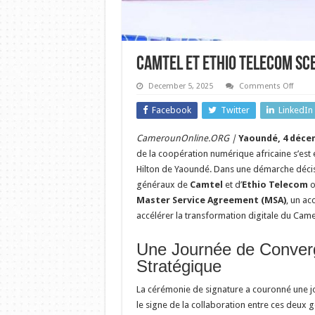
Camtel et Ethio Telecom Sce
on
December 5, 2025
Comments Off
Camte
et
Facebook
Twitter
LinkedIn
Ethio
Telec
Scelle
CamerounOnline.ORG |
Yaoundé, 4 déce
une
Allian
de la coopération numérique africaine s’est éc
Histo
Hilton de Yaoundé. Dans une démarche décisi
généraux de
Camtel
et d’
Ethio Telecom
o
Master Service Agreement (MSA)
, un ac
accélérer la transformation digitale du Cam
Une Journée de Conver
Stratégique
La cérémonie de signature a couronné une j
le signe de la collaboration entre ces deux 