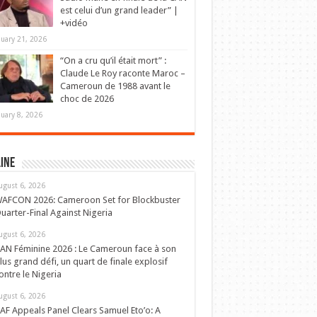
est celui d’un grand leader” |
+vidéo
nuary 21, 2026
“On a cru qu’il était mort” :
Claude Le Roy raconte Maroc –
Cameroun de 1988 avant le
choc de 2026
nuary 8, 2026
ine
ugust 6, 2026
AFCON 2026: Cameroon Set for Blockbuster
uarter-Final Against Nigeria
ugust 6, 2026
AN Féminine 2026 : Le Cameroun face à son
lus grand défi, un quart de finale explosif
ontre le Nigeria
ugust 6, 2026
AF Appeals Panel Clears Samuel Eto’o: A