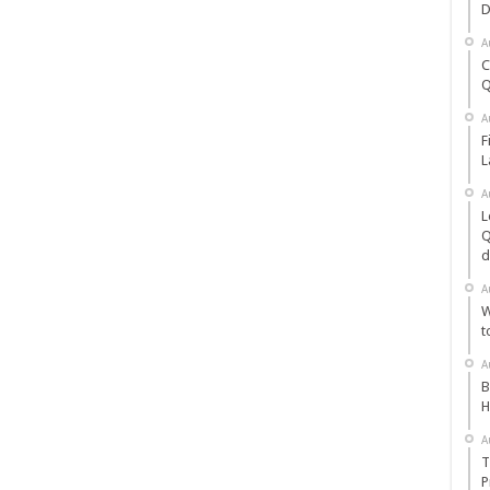
D
A
C
Q
A
F
L
A
L
Q
d
A
W
t
A
B
H
A
T
P