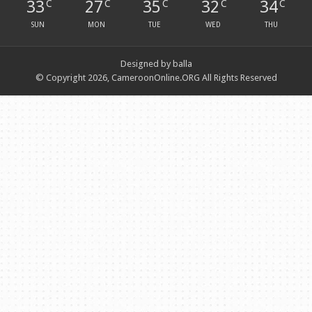
33
27
35
32
34
C
C
C
C
C
SUN
MON
TUE
WED
THU
Designed by balla
© Copyright 2026, CameroonOnline.ORG All Rights Reserved