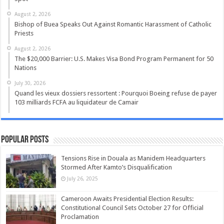
August 2, 2026
Bishop of Buea Speaks Out Against Romantic Harassment of Catholic
Priests
August 2, 2026
The $20,000 Barrier: U.S. Makes Visa Bond Program Permanent for 50
Nations
July 30, 2026
Quand les vieux dossiers ressortent : Pourquoi Boeing refuse de payer
103 milliards FCFA au liquidateur de Camair
Popular Posts
Tensions Rise in Douala as Manidem Headquarters
Stormed After Kamto’s Disqualification
July 26, 2025
Cameroon Awaits Presidential Election Results:
Constitutional Council Sets October 27 for Official
Proclamation