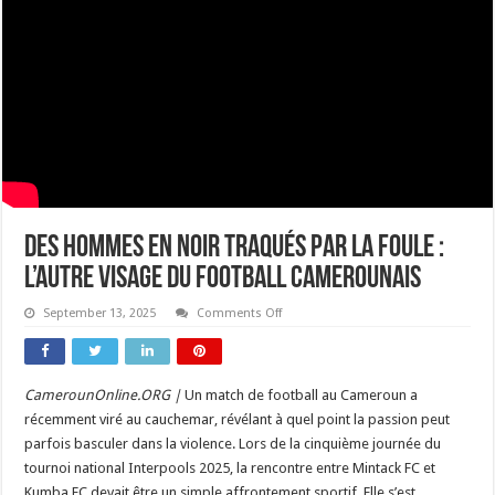
Des hommes en noir traqués par la foule :
l’autre visage du football camerounais
on
September 13, 2025
Comments Off
Des
hommes
en
noir
traqués
CamerounOnline.ORG |
Un match de football au Cameroun a
par
la
récemment viré au cauchemar, révélant à quel point la passion peut
foule
:
parfois basculer dans la violence. Lors de la cinquième journée du
l’autre
tournoi national Interpools 2025, la rencontre entre Mintack FC et
visage
du
Kumba FC devait être un simple affrontement sportif. Elle s’est