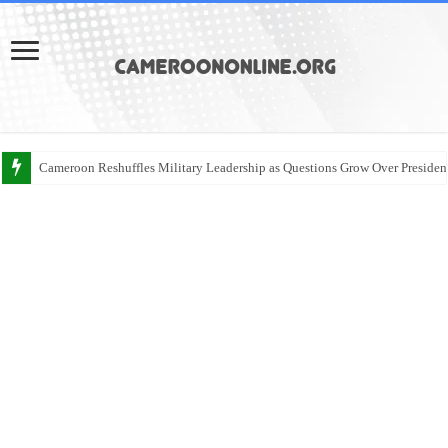
Cameroon Reshuffles Military Leadership as Questions Grow Over Presiden