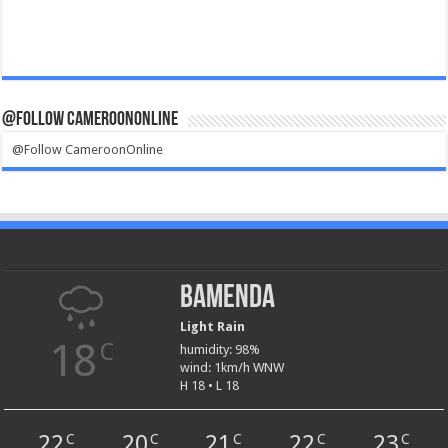
@Follow CameroonOnline
@Follow CameroonOnline
Bamenda
Light Rain
18
C
humidity: 98%
wind: 1km/h WNW
H 18 • L 18
22
20
21
22
23
C
C
C
C
C