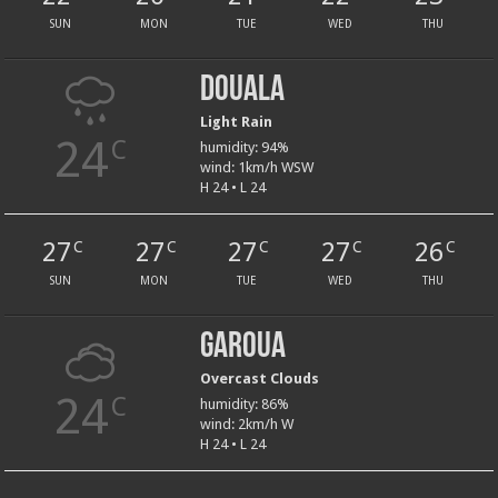
SUN
MON
TUE
WED
THU
Douala
Light Rain
24
C
humidity: 94%
wind: 1km/h WSW
H 24 • L 24
27
27
27
27
26
C
C
C
C
C
SUN
MON
TUE
WED
THU
Garoua
Overcast Clouds
24
C
humidity: 86%
wind: 2km/h W
H 24 • L 24