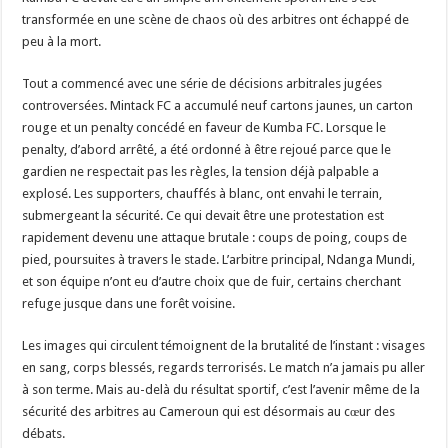
football
camerounais
transformée en une scène de chaos où des arbitres ont échappé de
peu à la mort.
Tout a commencé avec une série de décisions arbitrales jugées
controversées. Mintack FC a accumulé neuf cartons jaunes, un carton
rouge et un penalty concédé en faveur de Kumba FC. Lorsque le
penalty, d’abord arrêté, a été ordonné à être rejoué parce que le
gardien ne respectait pas les règles, la tension déjà palpable a
explosé. Les supporters, chauffés à blanc, ont envahi le terrain,
submergeant la sécurité. Ce qui devait être une protestation est
rapidement devenu une attaque brutale : coups de poing, coups de
pied, poursuites à travers le stade. L’arbitre principal, Ndanga Mundi,
et son équipe n’ont eu d’autre choix que de fuir, certains cherchant
refuge jusque dans une forêt voisine.
Les images qui circulent témoignent de la brutalité de l’instant : visages
en sang, corps blessés, regards terrorisés. Le match n’a jamais pu aller
à son terme. Mais au-delà du résultat sportif, c’est l’avenir même de la
sécurité des arbitres au Cameroun qui est désormais au cœur des
débats.