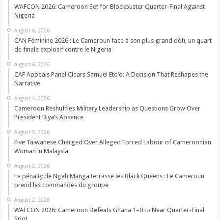
WAFCON 2026: Cameroon Set for Blockbuster Quarter-Final Against
Nigeria
August 6, 2026
CAN Féminine 2026 : Le Cameroun face à son plus grand défi, un quart
de finale explosif contre le Nigeria
August 6, 2026
CAF Appeals Panel Clears Samuel Eto’o: A Decision That Reshapes the
Narrative
August 4, 2026
Cameroon Reshuffles Military Leadership as Questions Grow Over
President Biya’s Absence
August 3, 2026
Five Taiwanese Charged Over Alleged Forced Labour of Cameroonian
Woman in Malaysia
August 2, 2026
Le pénalty de Ngah Manga terrasse les Black Queens : Le Cameroun
prend les commandes du groupe
August 2, 2026
WAFCON 2026: Cameroon Defeats Ghana 1–0 to Near Quarter-Final
Spot