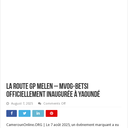
La route GP Melen – Mvog-Betsi
officiellement inaugurée à Yaoundé
on
August 7, 2025
Comments Off
La
route
GP
Melen
–
CamerounOnline.ORG | Le 7 août 2025, un événement marquant a eu
Mvog-