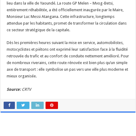
Betsi
lieu dans la ville de Yaoundé. La route GP Melen – Mvog-Betsi,
officiellement
inaugurée
entièrement réhabilitée, a été officiellement inaugurée par le Maire,
à
Monsieur Luc Messi Atangana. Cette infrastructure, longtemps
Yaoundé
attendue par les habitants, promet de transformer la circulation dans
ce secteur stratégique de la capitale.
Dès les premières heures suivant la mise en service, automobilistes,
motocyclistes et piétons ont exprimé leur satisfaction face à la fluidité
retrouvée du trafic et au confort de conduite nettement amélioré. Pour
de nombreux riverains, cette route rénovée est bien plus qu’un simple
axe de transport : elle symbolise un pas vers une ville plus moderne et
mieux organisée.
Source:
CRTV