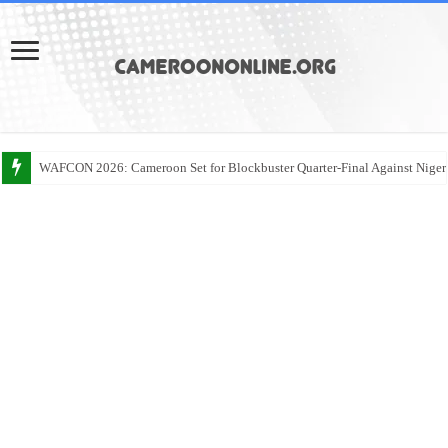
WAFCON 2026: Cameroon Set for Blockbuster Quarter-Final Against Niger