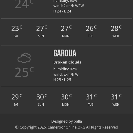
24
C
humidity: 90%
wind: 2km/h WSW
H 24 • L 24
23
27
27
26
28
C
C
C
C
C
SAT
SUN
MON
TUE
WED
Garoua
Broken Clouds
25
C
humidity: 82%
wind: 2km/h W
H 25 • L 25
29
30
30
31
31
C
C
C
C
C
SAT
SUN
MON
TUE
WED
Designed by balla
© Copyright 2026, CameroonOnline.ORG All Rights Reserved