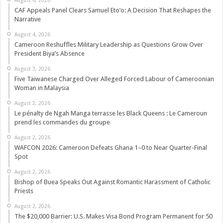
CAF Appeals Panel Clears Samuel Eto’o: A Decision That Reshapes the
Narrative
August 4, 2026
Cameroon Reshuffles Military Leadership as Questions Grow Over
President Biya’s Absence
August 3, 2026
Five Taiwanese Charged Over Alleged Forced Labour of Cameroonian
Woman in Malaysia
August 2, 2026
Le pénalty de Ngah Manga terrasse les Black Queens : Le Cameroun
prend les commandes du groupe
August 2, 2026
WAFCON 2026: Cameroon Defeats Ghana 1–0 to Near Quarter-Final
Spot
August 2, 2026
Bishop of Buea Speaks Out Against Romantic Harassment of Catholic
Priests
August 2, 2026
The $20,000 Barrier: U.S. Makes Visa Bond Program Permanent for 50