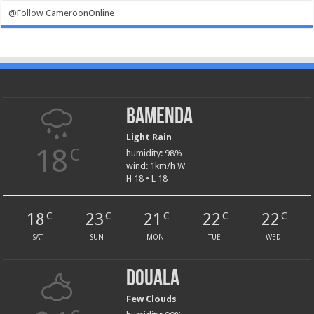
@Follow CameroonOnline
Bamenda
Light Rain
18
C
humidity: 98%
wind: 1km/h W
H 18 • L 18
18
23
21
22
22
C
C
C
C
C
SAT
SUN
MON
TUE
WED
Douala
Few Clouds