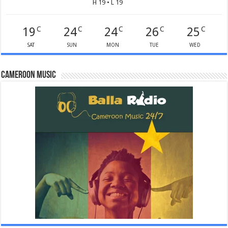
H 19 • L 19
19
24
24
26
25
C
C
C
C
C
SAT
SUN
MON
TUE
WED
Cameroon Music