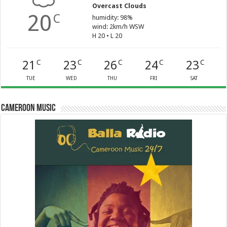
Overcast Clouds
20
C
humidity: 98%
wind: 2km/h WSW
H 20 • L 20
21
23
26
24
23
C
C
C
C
C
TUE
WED
THU
FRI
SAT
Cameroon Music