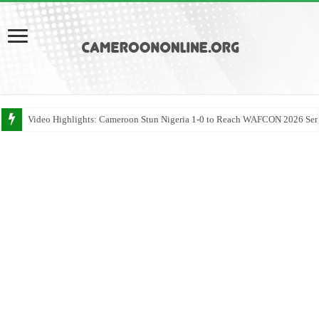
Video Highlights: Cameroon Stun Nigeria 1-0 to Reach WAFCON 2026 Sem