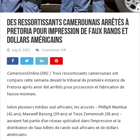
Des ressortissants camerounais arrêtés à
Pretoria pour impression de faux rands et
dollars américains
on
July 6, 2025
Comments Off
Des
ressortissants
camerounais
arrêtés
à
CameroonOnline.ORG |
Trois ressortissants camerounais ont
Pretoria
pour
comparu cette semaine devant le tribunal de première instance de
impression
de
Pretoria après avoir été arrêtés pour possession et fabrication de
faux
fausse monnaie.
rands
et
dollars
Selon plusieurs médias sud-africains, les accusés – Philliph Mumbai
américains
(42 ans), Maxwell Basong (39 ans) et Tieze Zemeniouh (38 ans) –
auraient fait partie d’un réseau spécialisé dans l’impression et la
distribution de faux billets de rands sud-africains et de dollars
américains.