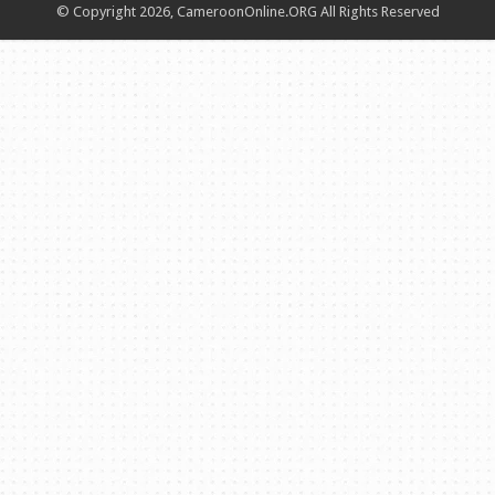
© Copyright 2026, CameroonOnline.ORG All Rights Reserved