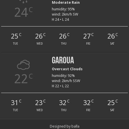
Moderate Rain
24
C
humidity: 95%
wind: 2km/h SW
H 24 • L 24
25
26
26
27
26
C
C
C
C
C
TUE
WED
THU
FRI
SAT
Garoua
Overcast Clouds
22
C
humidity: 92%
wind: 2km/h SSW
H 22 • L 22
31
23
32
32
25
C
C
C
C
C
TUE
WED
THU
FRI
SAT
Designed by balla