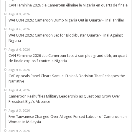
CAN Féminine 2026 : le Cameroun élimine le Nigeria en quarts de finale
August 9, 2026
WAFCON 2026: Cameroon Dump Nigeria Out in Quarter-Final Thriller
August 6, 2026
WAFCON 2026: Cameroon Set for Blockbuster Quarter-Final Against
Nigeria
August 6, 2026
CAN Féminine 2026 : Le Cameroun face à son plus grand défi, un quart
de finale explosif contre le Nigeria
August 6, 2026
CAF Appeals Panel Clears Samuel Eto’o: A Decision That Reshapes the
Narrative
August 4, 2026
Cameroon Reshuffles Military Leadership as Questions Grow Over
President Biya’s Absence
August 3, 2026
Five Taiwanese Charged Over Alleged Forced Labour of Cameroonian
Woman in Malaysia
August 2, 2026