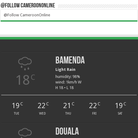
@Follow CameroonOnline
@Follow CameroonOnline
Bamenda
Light Rain
18
C
humidity: 98%
wind: 1km/h W
H 18 • L 18
19
22
21
22
19
C
C
C
C
C
TUE
WED
THU
FRI
SAT
Douala